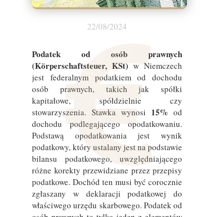
22/08/2024
Podatek od osób prawnych
(Körperschaftsteuer, KSt)
w Niemczech
jest federalnym podatkiem od dochodu
osób prawnych, takich jak spółki
kapitałowe, spółdzielnie czy
15%
stowarzyszenia. Stawka wynosi
od
dochodu podlegającego opodatkowaniu.
Podstawą opodatkowania jest wynik
podatkowy, który ustalany jest na podstawie
bilansu podatkowego, uwzględniającego
różne korekty przewidziane przez przepisy
podatkowe. Dochód ten musi być corocznie
zgłaszany w deklaracji podatkowej do
właściwego urzędu skarbowego. Podatek od
osób prawnych to tylko jeden z elementów