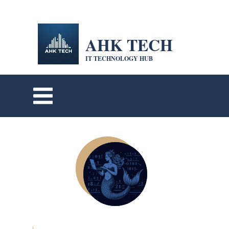
openai-domain-verification=dv-VpBZQCpiDSZWrANTYdyKkPum google-site-
verification=cohFEW0WuyfrnXRUfiPyIwQrmqrhOLP9eZUTO8b6oXE
AHK TECH
IT TECHNOLOGY HUB