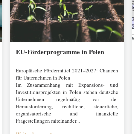
g
i
e
e
P
f
e
i
l
EU-Förderprogramme in Polen
e
29 January 2026
n
a
Europäische Fördermittel 2021–2027: Chancen
c
für Unternehmen in Polen
h
Im Zusammenhang mit Expansions- und
o
Investitionsprojekten in Polen stehen deutsche
b
Unternehmen regelmäßig vor der
e
Herausforderung, rechtliche, steuerliche,
n
organisatorische und finanzielle
u
Fragestellungen miteinander...
n
d