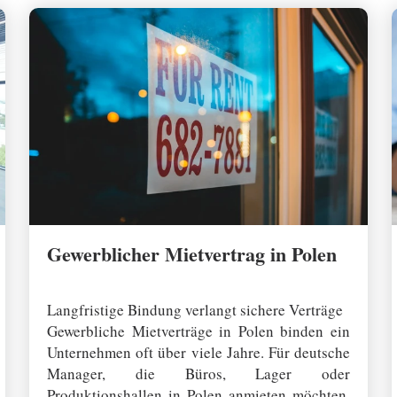
e
t
a
s
t
e
,
u
m
z
u
Gewerblicher Mietvertrag in Polen
m
a
09 August 2025
u
Langfristige Bindung verlangt sichere Verträge
s
Gewerbliche Mietverträge in Polen binden ein
g
Unternehmen oft über viele Jahre. Für deutsche
e
Manager, die Büros, Lager oder
w
Produktionshallen in Polen anmieten möchten,