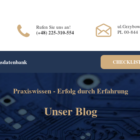
rification=cohFEW0WuyfrnXRUfiPyIwQrmqrhOLP9eZUTO8b6oXE
ul.Grzybow
Rufen Sie uns an!
PL 00-844
(+48) 225-310-554
nsdatenbank
CHECKLIST
Praxiswissen - Erfolg durch Erfahrung
Unser Blog