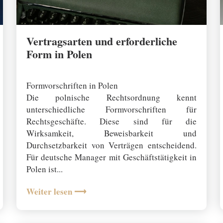
l
e
n
Vertragsarten und erforderliche
.
Form in Polen
D
r
02 September 2025
ü
Formvorschriften in Polen
c
Die polnische Rechtsordnung kennt
k
unterschiedliche Formvorschriften für
e
Rechtsgeschäfte. Diese sind für die
d
Wirksamkeit, Beweisbarkeit und
i
Durchsetzbarkeit von Verträgen entscheidend.
e
Für deutsche Manager mit Geschäftstätigkeit in
E
Polen ist...
i
n
Weiter lesen ⟶
g
a
b