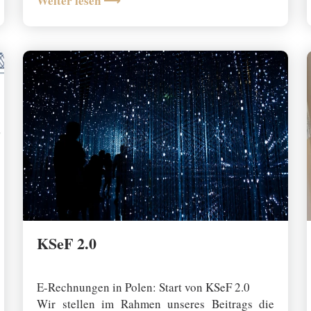
Weiter lesen ⟶
u
n
t
e
n
,
u
m
d
a
s
v
e
r
KSeF 2.0
f
19 November 2025
ü
g
E-Rechnungen in Polen: Start von KSeF 2.0
b
Wir stellen im Rahmen unseres Beitrags die