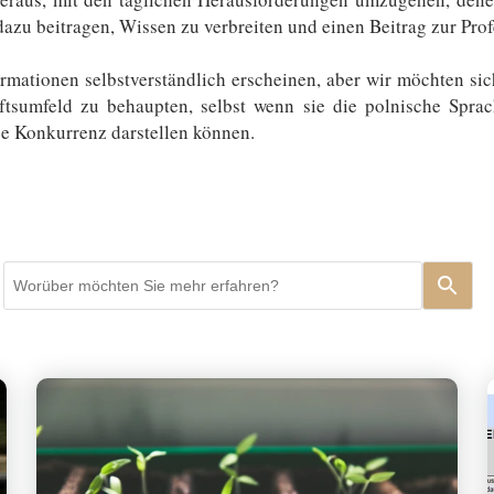
zu beitragen, Wissen zu verbreiten und einen Beitrag zur Profe
rmationen selbstverständlich erscheinen, aber wir möchten sic
äftsumfeld zu behaupten, selbst wenn sie die polnische Sprac
ge Konkurrenz darstellen können.
S
V
u
e
c
r
h
w
a
e
n
n
f
d
r
e
a
d