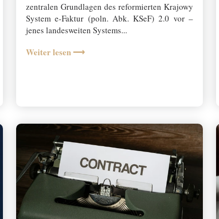
a
zentralen Grundlagen des reformierten Krajowy
r
System e-Faktur (poln. Abk. KSeF) 2.0 vor –
e
jenes landesweiten Systems...
E
r
Weiter lesen ⟶
g
e
b
n
i
s
a
u
s
z
u
w
ä
h