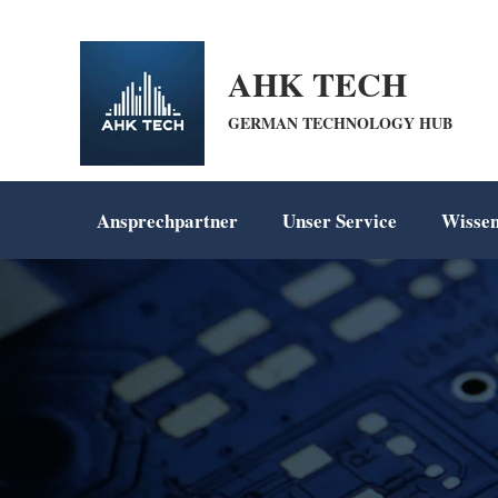
openai-domain-verification=dv-VpBZQCpiDSZWrANTYdyKkPum google-site-ve
AHK TECH
GERMAN TECHNOLOGY HUB
Ansprechpartner
Unser Service
Wisse