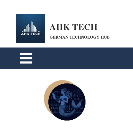
openai-domain-verification=dv-VpBZQCpiDSZWrANTYdyKkPum google-site-
verification=cohFEW0WuyfrnXRUfiPyIwQrmqrhOLP9eZUTO8b6oXE
AHK TECH
GERMAN TECHNOLOGY HUB