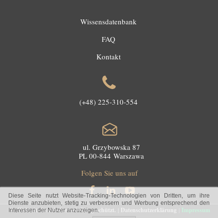
Wissensdatenbank
FAQ
Kontakt
(+48) 225-310-554
ul. Grzybowska 87
PL 00-844 Warszawa
Folgen Sie uns auf
Diese Seite nutzt Website-Tracking-Technologien von Dritten, um ihre
Dienste anzubieten, stetig zu verbessern und Werbung entsprechend den
Die Webseite ist urheberrechtlich geschützt.
|
Datenschutzerklärung
|
Impressum
Interessen der Nutzer anzuzeigen.