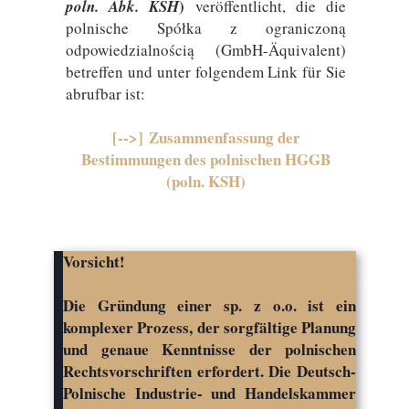
)
poln. Abk. KSH
veröffentlicht, die die
polnische Spółka z ograniczoną
odpowiedzialnością (GmbH-Äquivalent)
betreffen und unter folgendem Link für Sie
abrufbar ist:
[-->] Zusammenfassung der
Bestimmungen des polnischen HGGB
(poln. KSH)
Vorsicht!
Die Gründung einer sp. z o.o. ist ein
komplexer Prozess, der sorgfältige Planung
und genaue Kenntnisse der polnischen
Rechtsvorschriften erfordert. Die Deutsch-
Polnische Industrie- und Handelskammer