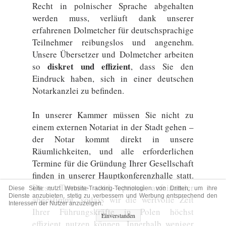
Recht in polnischer Sprache abgehalten
werden muss, verläuft dank unserer
erfahrenen Dolmetcher für deutschsprachige
Teilnehmer reibungslos und angenehm.
Unsere Übersetzer und Dolmetcher arbeiten
diskret und effizient
so
, dass Sie den
Eindruck haben, sich in einer deutschen
Notarkanzlei zu befinden.
In unserer Kammer müssen Sie nicht zu
einem externen Notariat in der Stadt gehen –
der Notar kommt direkt in unsere
Räumlichkeiten, und alle erforderlichen
Termine für die Gründung Ihrer Gesellschaft
finden in unserer Hauptkonferenzhalle statt.
Diese Termine sind optimal aufeinander
Diese Seite nutzt Website-Tracking-Technologien von Dritten, um ihre
Dienste anzubieten, stetig zu verbessern und Werbung entsprechend den
abgestimmt, sodass wir die wertvolle Zeit
Interessen der Nutzer anzuzeigen.
Ihrer Führungskräfte in Polen höchst
Einverstanden
effizient nutzen können. Innerhalb weniger