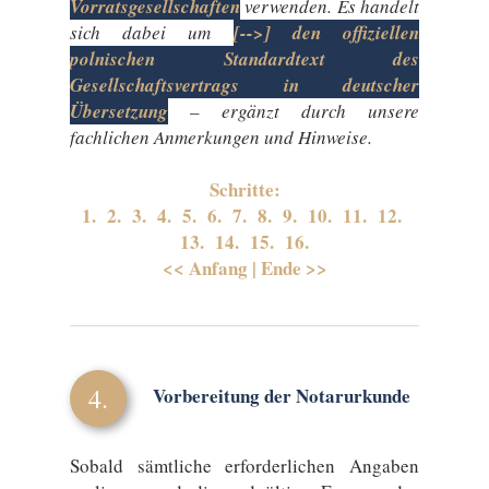
Vorratsgesellschaften
verwenden. Es handelt
sich dabei um
[-->] den offiziellen
polnischen Standardtext des
Gesellschaftsvertrags in deutscher
Übersetzung
– ergänzt durch unsere
fachlichen Anmerkungen und Hinweise.
Schritte:
1.
2.
3.
4.
5.
6.
7.
8.
9.
10.
11.
12.
13.
14.
15.
16.
<< Anfang
|
Ende >>
4.
Vorbereitung der Notarurkunde
Sobald sämtliche erforderlichen Angaben