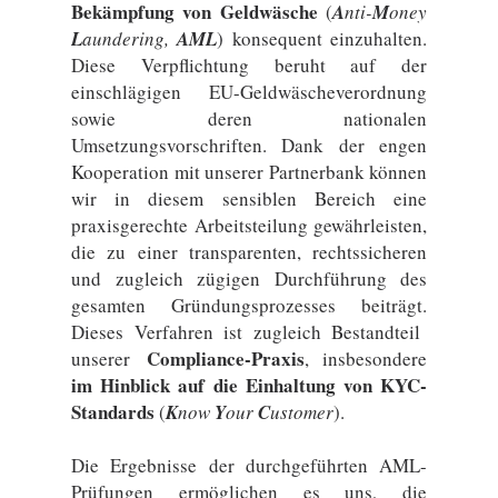
Bekämpfung von Geldwäsche
(
A
nti-
M
oney
L
aundering,
AML
) konsequent einzuhalten.
Diese Verpflichtung beruht auf der
einschlägigen EU-Geldwäscheverordnung
sowie deren nationalen
Umsetzungsvorschriften. Dank der engen
Kooperation mit unserer Partnerbank können
wir in diesem sensiblen Bereich eine
praxisgerechte Arbeitsteilung gewährleisten,
die zu einer transparenten, rechtssicheren
und zugleich zügigen Durchführung des
gesamten Gründungsprozesses beiträgt.
Dieses Verfahren ist zugleich Bestandteil
Compliance-Praxis
unserer
, insbesondere
im Hinblick auf die Einhaltung von KYC-
Standards
(
K
now
Y
our
C
ustomer
).
Die Ergebnisse der durchgeführten AML-
Prüfungen ermöglichen es uns, die