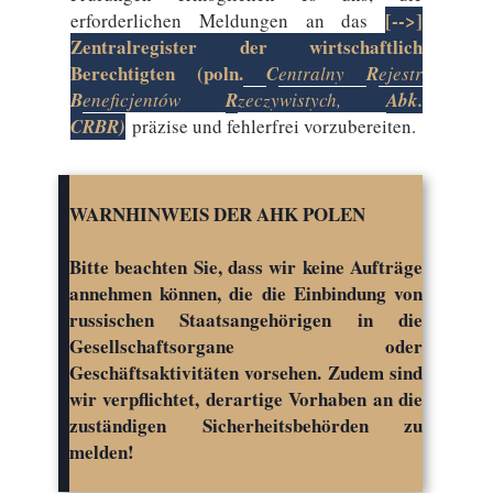
[-->]
erforderlichen Meldungen an das
Zentralregister der wirtschaftlich
Berechtigten (poln.
C
entralny
R
ejestr
B
eneficjentów
R
zeczywistych,
Abk.
CRBR)
präzise und fehlerfrei vorzubereiten.
WARNHINWEIS DER AHK POLEN
Bitte beachten Sie, dass wir keine Aufträge
annehmen können, die die Einbindung von
russischen Staatsangehörigen in die
Gesellschaftsorgane oder
Geschäftsaktivitäten vorsehen. Zudem sind
wir verpflichtet, derartige Vorhaben an die
zuständigen Sicherheitsbehörden zu
melden!