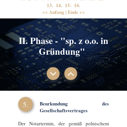
13.
14.
15.
16.
<< Anfang
|
Ende >>
II. Phase - "sp. z o.o. in
Gründung"
5.
Beurkundung des
Gesellschaftsvertrages
Der Notartermin, der gemäß polnischem