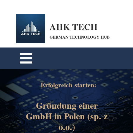
openai-domain-verification=dv-VpBZQCpiDSZWrANTYdyKkPum google-site-
verification=cohFEW0WuyfrnXRUfiPyIwQrmqrhOLP9eZUTO8b6oXE
AHK TECH
GERMAN TECHNOLOGY HUB
Erfolgreich starten:
Gründung einer
GmbH in Polen (sp. z
o.o.)