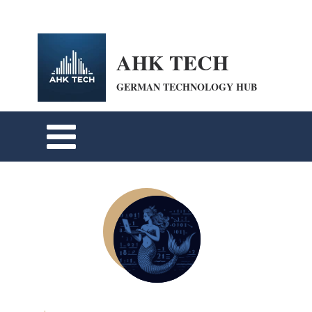
openai-domain-verification=dv-VpBZQCpiDSZWrANTYdyKkPum google-site-
verification=cohFEW0WuyfrnXRUfiPyIwQrmqrhOLP9eZUTO8b6oXE
AHK TECH
GERMAN TECHNOLOGY HUB