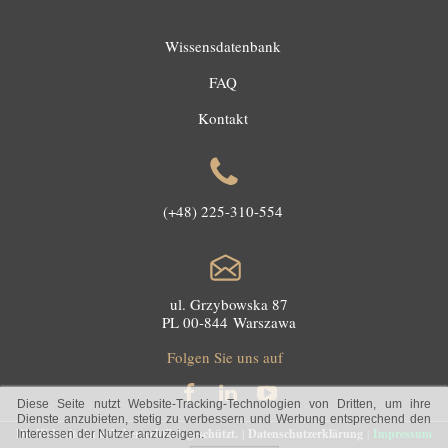
Wissensdatenbank
FAQ
Kontakt
(+48) 225-310-554
ul. Grzybowska 87
PL 00-844 Warszawa
Folgen Sie uns auf
Diese Seite nutzt Website-Tracking-Technologien von Dritten, um ihre
Dienste anzubieten, stetig zu verbessern und Werbung entsprechend den
Die Webseite ist urheberrechtlich geschützt.
|
Datenschutzerklärung
|
Impressum
Interessen der Nutzer anzuzeigen.