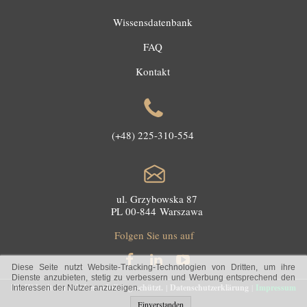
Wissensdatenbank
FAQ
Kontakt
(+48) 225-310-554
ul. Grzybowska 87
PL 00-844 Warszawa
Folgen Sie uns auf
Diese Seite nutzt Website-Tracking-Technologien von Dritten, um ihre
Dienste anzubieten, stetig zu verbessern und Werbung entsprechend den
Die Webseite ist urheberrechtlich geschützt.
|
Datenschutzerklärung
|
Impressum
Interessen der Nutzer anzuzeigen.
Einverstanden