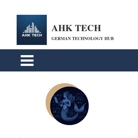
openai-domain-verification=dv-VpBZQCpiDSZWrANTYdyKkPum google-site-
verification=cohFEW0WuyfrnXRUfiPyIwQrmqrhOLP9eZUTO8b6oXE
AHK TECH
GERMAN TECHNOLOGY HUB