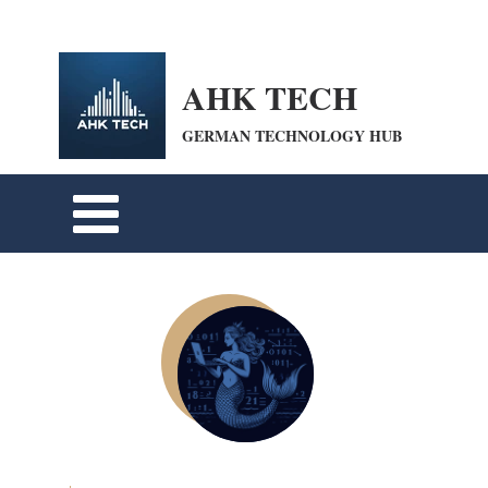
openai-domain-verification=dv-VpBZQCpiDSZWrANTYdyKkPum google-site-
verification=cohFEW0WuyfrnXRUfiPyIwQrmqrhOLP9eZUTO8b6oXE
AHK TECH
GERMAN TECHNOLOGY HUB