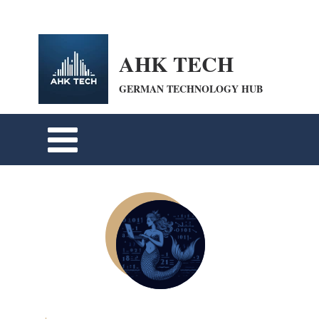
openai-domain-verification=dv-VpBZQCpiDSZWrANTYdyKkPum google-site-
verification=cohFEW0WuyfrnXRUfiPyIwQrmqrhOLP9eZUTO8b6oXE
AHK TECH
GERMAN TECHNOLOGY HUB