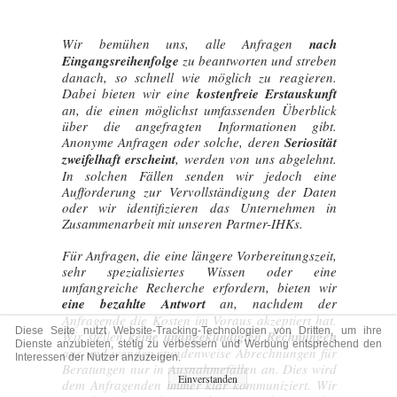
Wir bemühen uns, alle Anfragen
nach
Eingangsreihenfolge
zu beantworten und streben
danach, so schnell wie möglich zu reagieren.
Dabei bieten wir eine
kostenfreie Erstauskunft
an, die einen möglichst umfassenden Überblick
über die angefragten Informationen gibt.
Anonyme Anfragen oder solche, deren
Seriosität
zweifelhaft erscheint
, werden von uns abgelehnt.
In solchen Fällen senden wir jedoch eine
Aufforderung zur Vervollständigung der Daten
oder wir identifizieren das Unternehmen in
Zusammenarbeit mit unseren Partner-IHKs.
Für Anfragen, die eine längere Vorbereitungszeit,
sehr spezialisiertes Wissen oder eine
umfangreiche Recherche erfordern, bieten wir
eine bezahlte Antwort
an, nachdem der
Anfragende die Kosten im Voraus akzeptiert hat.
Diese Seite nutzt Website-Tracking-Technologien von Dritten, um ihre
Wir stellen
keine unangekündigten Rechnungen
Dienste anzubieten, stetig zu verbessern und Werbung entsprechend den
aus und wenden stundenweise Abrechnungen für
Interessen der Nutzer anzuzeigen.
Beratungen nur in Ausnahmefällen an. Dies wird
Einverstanden
dem Anfragenden immer klar kommuniziert. Wir