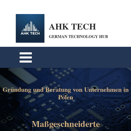
openai-domain-verification=dv-VpBZQCpiDSZWrANTYdyKkPum google-site-
verification=cohFEW0WuyfrnXRUfiPyIwQrmqrhOLP9eZUTO8b6oXE
AHK TECH
GERMAN TECHNOLOGY HUB
Gründung und Beratung von Unternehmen in
Polen
Maßgeschneiderte