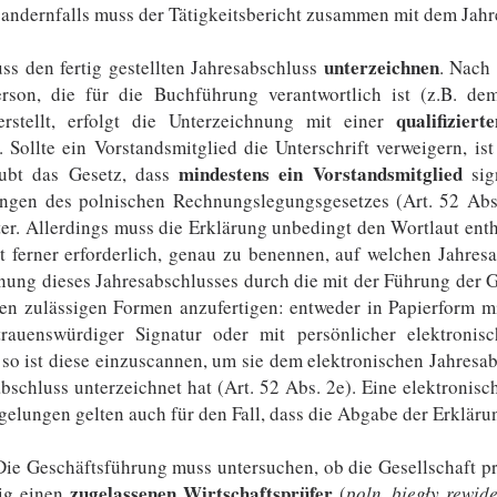
dernfalls muss der Tätigkeitsbericht zusammen mit dem Jahres
unterzeichnen
s den fertig gestellten Jahresabschluss
. Nach
son, die für die Buchführung verantwortlich ist (z.B. de
qualifizier
erstellt, erfolgt die Unterzeichnung mit einer
Sollte ein Vorstandsmitglied die Unterschrift verweigern, is
mindestens ein Vorstandsmitglied
aubt das Gesetz, dass
sign
ngen des polnischen Rechnungslegungsgesetzes (Art. 52 Abs.
ter. Allerdings muss die Erklärung unbedingt den Wortlaut ent
t ferner erforderlich, genau zu benennen, auf welchen Jahresa
ung dieses Jahresabschlusses durch die mit der Führung der G
den zulässigen Formen anzufertigen: entweder in Papierform mi
ertrauenswürdiger Signatur oder mit persönlicher elektronis
 so ist diese einzuscannen, um sie dem elektronischen Jahresa
bschluss unterzeichnet hat (Art. 52 Abs. 2e). Eine elektronisc
gelungen gelten auch für den Fall, dass die Abgabe der Erkläru
Die Geschäftsführung muss untersuchen, ob die Gesellschaft prüfu
zugelassenen Wirtschaftsprüfer
tig einen
(
poln. biegły rewid