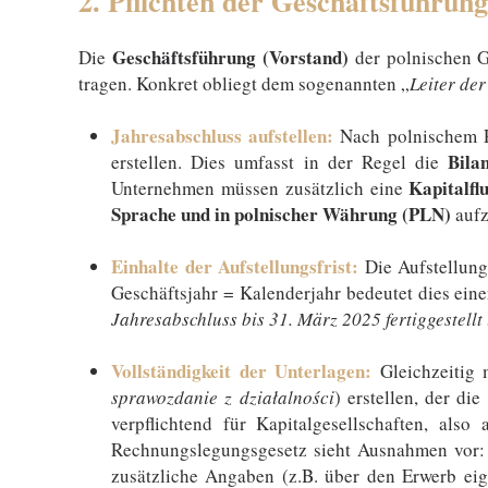
2. Pflichten der Geschäftsführung
Geschäftsführung (Vorstand)
Die
der polnischen G
tragen. Konkret obliegt dem sogenannten „
Leiter der
Jahresabschluss aufstellen:
Nach polnischem R
Bila
erstellen. Dies umfasst in der Regel die
Kapitalfl
Unternehmen müssen zusätzlich eine
Sprache und in polnischer Währung (PLN)
aufz
Einhalte der Aufstellungsfrist:
Die Aufstellun
Geschäftsjahr = Kalenderjahr bedeutet dies ein
Jahresabschluss bis 31. März 2025 fertiggestellt 
Vollständigkeit der Unterlagen:
Gleichzeitig
sprawozdanie z działalności
) erstellen, der di
verpflichtend für Kapitalgesellschaften, also
Rechnungslegungsgesetz sieht Ausnahmen vor: z
zusätzliche Angaben (z.B. über den Erwerb eig