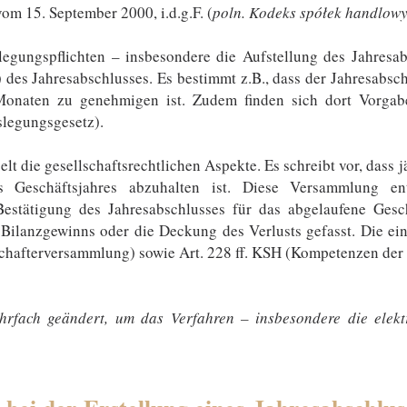
om 15. September 2000, i.d.g.F. (
poln. Kodeks spółek handlow
gungspflichten – insbesondere die Aufstellung des Jahresabs
 des Jahresabschlusses​. Es bestimmt z.B., dass der Jahresabs
 Monaten zu genehmigen ist. Zudem finden sich dort Vorga
slegungsgesetz).
gelt die gesellschaftsrechtlichen Aspekte. Es schreibt vor, dass
Geschäftsjahres abzuhalten ist​. Diese Versammlung ent
Bestätigung des Jahresabschlusses für das abgelaufene Gesc
Bilanzgewinns oder die Deckung des Verlusts gefasst. Die ei
llschafterversammlung) sowie Art. 228 ff. KSH (Kompetenzen de
hrfach geändert, um das Verfahren – insbesondere die elek