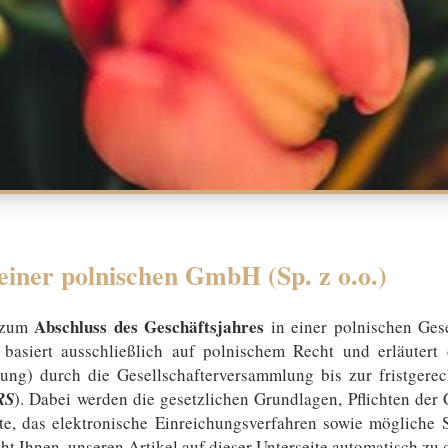
einer polnischen GmbH (Sp. z o.o.)
Abschluss des Geschäftsjahres
e zum
in einer polnischen Gese
r basiert ausschließlich auf polnischem Recht und erläutert
gung) durch die Gesellschafterversammlung bis zur fristgere
RS
). Dabei werden die gesetzlichen Grundlagen, Pflichten der 
e, das elektronische Einreichungsverfahren sowie mögliche Sa
ht Ihnen, unseren Artikel auf dieser Unterseite automatisch zu 