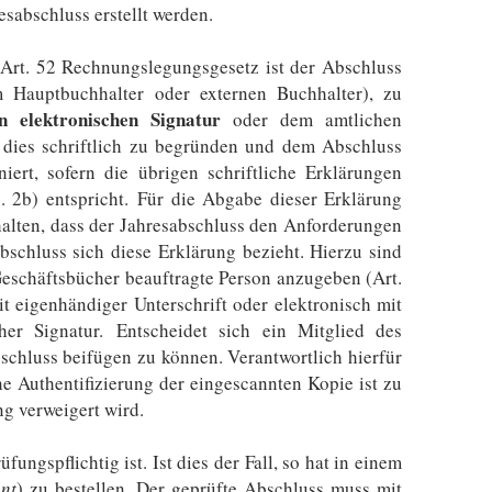
abschluss erstellt werden.
 Art. 52 Rechnungslegungsgesetz ist der Abschluss
m Hauptbuchhalter oder externen Buchhalter), zu
ten elektronischen Signatur
oder dem amtlichen
t dies schriftlich zu begründen und dem Abschluss
iert, sofern die übrigen schriftliche Erklärungen
 2b) entspricht. Für die Abgabe dieser Erklärung
halten, dass der Jahresabschluss den Anforderungen
bschluss sich diese Erklärung bezieht. Hierzu sind
eschäftsbücher beauftragte Person anzugeben (Art.
t eigenhändiger Unterschrift oder elektronisch mit
cher Signatur. Entscheidet sich ein Mitglied des
bschluss beifügen zu können. Verantwortlich hierfür
he Authentifizierung der eingescannten Kopie ist zu
ng verweigert wird.
ngspflichtig ist. Ist dies der Fall, so hat in einem
ent
) zu bestellen. Der geprüfte Abschluss muss mit