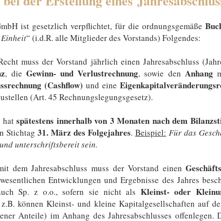
 bei der Erstellung eines Jahresabschlus
Buch
mbH ist gesetzlich verpflichtet, für die ordnungsgemäße
 Einheit
“ (i.d.R. alle Mitglieder des Vorstands) Folgendes:
echt muss der Vorstand jährlich einen Jahresabschluss (Jahre
nz
Gewinn- und Verlustrechnung
Anhang
, die
, sowie den
m
ussrechnung (Cashflow)
Eigenkapitalveränderungs
und eine
ustellen (Art. 45 Rechnungslegungsgesetz).
spätestens innerhalb von 3 Monaten nach dem Bilanzst
g hat
31. März des Folgejahres
en Stichtag
​.
Beispiel:
Für das Geschä
und unterschriftsbereit sein.
Geschäfts
 mit dem Jahresabschluss muss der Vorstand einen
e wesentlichen Entwicklungen und Ergebnisse des Jahres beschr
Kleinst- oder Klein
 auch Sp. z o.o., sofern sie nicht als
.B. können Kleinst- und kleine Kapitalgesellschaften auf den
ener Anteile) im Anhang des Jahresabschlusses offenlegen​. D