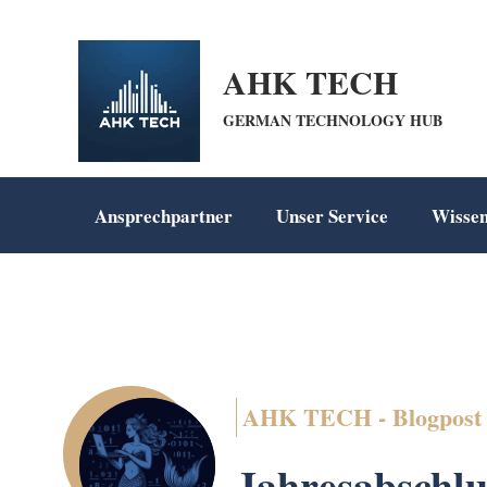
openai-domain-verification=dv-VpBZQCpiDSZWrANTYdyKkPum google-site-ve
AHK TECH
GERMAN TECHNOLOGY HUB
Ansprechpartner
Unser Service
Wisse
AHK TECH - Blogpost
Jahresabschlu