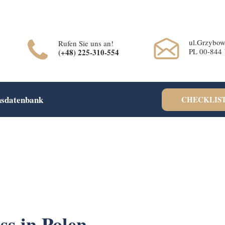
rification=cohFEW0WuyfrnXRUfiPyIwQrmqrhOLP9eZUTO8b6oXE
ul.Grzybow
Rufen Sie uns an!
PL 00-844
(+48) 225-310-554
nsdatenbank
CHECKLIST
ss in Polen