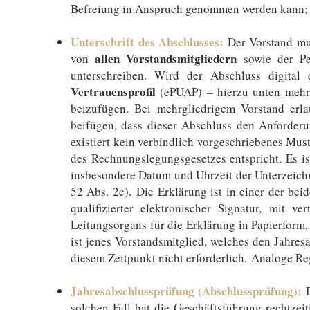
Befreiung in Anspruch genommen werden kann; an
Unterschrift des Abschlusses:
Der Vorstand mus
allen Vorstandsmitgliedern
von
sowie der Per
unterschreiben​. Wird der Abschluss digital 
Vertrauensprofil
(ePUAP) – hierzu unten mehr. 
beizufügen​. Bei mehrgliedrigem Vorstand erl
beifügen, dass dieser Abschluss den Anforderu
existiert kein verbindlich vorgeschriebenes Mus
des Rechnungslegungsgesetzes entspricht. Es is
insbesondere Datum und Uhrzeit der Unterzeichn
52 Abs. 2c). Die Erklärung ist in einer der bei
qualifizierter elektronischer Signatur, mit v
Leitungsorgans für die Erklärung in Papierform,
ist jenes Vorstandsmitglied, welches den Jahresa
diesem Zeitpunkt nicht erforderlich. Analoge Re
Jahresabschlussprüfung (Abschlussprüfung):
solchen Fall hat die Geschäftsführung rechtzei