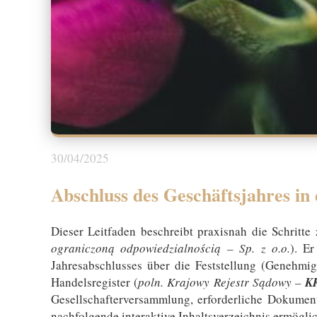
30/04/2025
Abschluss des Geschäftsjahres in 
Dieser Leitfaden beschreibt praxisnah die Schritt
ograniczoną odpowiedzialnością – Sp. z o.o.
). E
Jahresabschlusses über die Feststellung (Genehmi
Handelsregister (
poln. Krajowy Rejestr Sądowy –
K
Gesellschafterversammlung, erforderliche Dokument
nachfolgende interaktive Inhaltsverzeichnis ermöglic